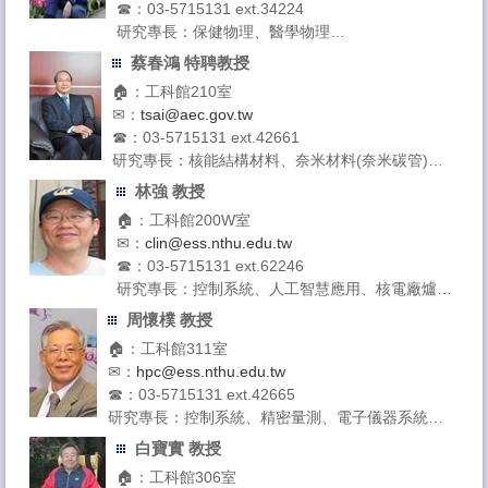
☎：03-5715131 ext.34224
研究專長：保健物理、醫學物理
授課領域：保健物理、醫用放射物理學、醫用輻射
蔡春鴻 特聘教授
劑量學
🏠：工科館210室
✉：
tsai@aec.gov.tw
☎：03-5715131 ext.42661
研究專長：核能結構材料、奈米材料(奈米碳管)、
應力腐蝕、燃料電池
林強 教授
授課領域：材料科學導論、電漿材料製程原理、物
🏠：工科館200W室
理冶金、材料熱力學
✉：
clin@ess.nthu.edu.tw
☎：03-5715131 ext.62246
研究專長：控制系統、人工智慧應用、核電廠爐心
燃料營運
周懷樸 教授
授課領域：控制系統、電路學、信號與系統、電漿
🏠：工科館311室
實驗與實驗
✉：
hpc@ess.nthu.edu.tw
☎：03-5715131 ext.42665
研究專長：控制系統、精密量測、電子儀器系統設
計
白寶實 教授
授課領域：電子學、反應器動力學、電路學
🏠：工科館306室