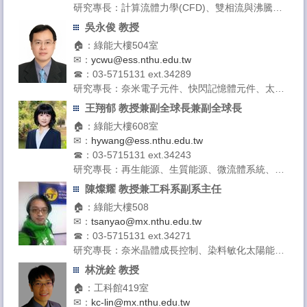
研究專長：計算流體力學(CFD)、雙相流與沸騰熱
傳、核能電廠安全與維護、風力發電、火災危害分
吳永俊 教授
析
🏠：綠能大樓504室
授課領域：工程力學、核能安全、反應器工程、先
✉：
ycwu@ess.nthu.edu.tw
進能源系統
☎：03-5715131 ext.34289
研究專長：奈米電子元件、快閃記憶體元件、太陽
能電池
王翔郁 教授兼副全球長兼副全球長
授課領域：太陽能電池原理、陽光電創意專題實
🏠：綠能大樓608室
作、半導體元件設計與模擬、固態物理導論一
✉：
hywang@ess.nthu.edu.tw
☎：03-5715131 ext.34243
研究專長：再生能源、生質能源、微流體系統、快
篩技術
陳燦耀 教授兼工科系副系主任
授課領域：氫能科技導論,生物能源
🏠：綠能大樓508
✉：
tsanyao@mx.nthu.edu.tw
☎：03-5715131 ext.34271
研究專長：奈米晶體成長控制、染料敏化太陽能電
池/燃料電池觸媒開發、臨場奈微結構分析技術、
林洸銓 教授
同步輻射光譜/散射技術於奈微材料分析之應用
🏠：工科館419室
授課領域：先進太陽能電池、環境與能源概論
✉：
kc-lin@mx.nthu.edu.tw