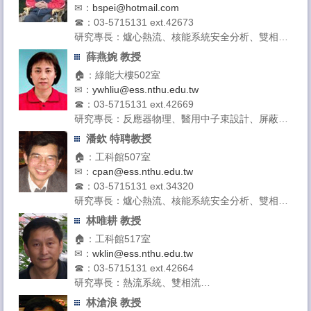
✉：
bspei@hotmail.com
☎：03-5715131 ext.42673
研究專長：爐心熱流、核能系統安全分析、雙相
流、電腦模擬計算
薛燕婉 教授
授課領域：核能安全、高等熱流學、新型核反應器
🏠：綠能大樓502室
設計
✉：
ywhliu@ess.nthu.edu.tw
☎：03-5715131 ext.42669
研究專長：反應器物理、醫用中子束設計、屏蔽分
析、中子截面處理、中子遷移理論
潘欽 特聘教授
授課領域：核工原理 工程數學 機率與統計 遷移計
🏠：工科館507室
算與醫學物理 反應器物理
✉：
cpan@ess.nthu.edu.tw
☎：03-5715131 ext.34320
研究專長：爐心熱流、核能系統安全分析、雙相
流、核能產氫
林唯耕 教授
授課領域：熱傳學、雙相流與沸騰熱傳、高等熱流
🏠：工科館517室
學、儀器與量測、微系統工程原理
✉：
wklin@ess.nthu.edu.tw
☎：03-5715131 ext.42664
研究專長：熱流系統、雙相流
授課領域：電子構裝冷卻、熱力學、熱流學實驗
林滄浪 教授