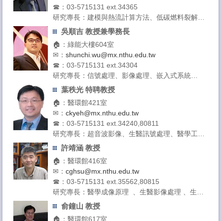
☎：03-5715131 ext.34365
研究專長：建模與熱流計算方法、低碳燃料裂解與
燃燒、懸浮微粒過濾 、電池散熱 、血液動力學
吳順吉 教授兼學務長
授課領域：計算熱流學、熱傳學、熱流學實驗
🏠：綠能大樓604室
✉：
shunchi.wu@mx.nthu.edu.tw
☎：03-5715131 ext.34304
研究專長：信號處理、影像處理、嵌入式系統
授課領域：電路學、訊號與系統、機率與統計、機
葉秩光 特聘教授
器學習導論
🏠：醫環館421室
✉：
ckyeh@mx.nthu.edu.tw
☎：03-5715131 ext.34240,80811
研究專長：超音波影像、生醫訊號處理、醫學工程
授課領域：電子學一、電子學二、綜合物理實驗、
許靖涵 教授
醫用超音波原理
🏠：醫環館416室
✉：
cghsu@mx.nthu.edu.tw
☎：03-5715131 ext.35562,80815
研究專長：醫學成像原理 、生醫影像處理 、生醫
訊號處理
俞鐘山 教授
授課領域：醫學成像原理、統計與數據分析
🏠：醫環館617室