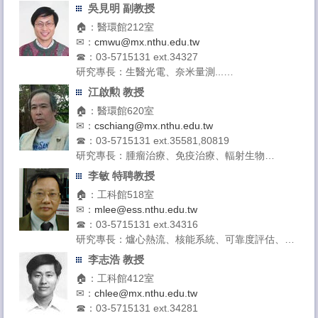
計算
吳見明 副教授
授課領域：數值分析、程式語言、核工原理、工程
🏠：醫環館212室
數學
✉：
cmwu@mx.nthu.edu.tw
☎：03-5715131 ext.34327
研究專長：生醫光電、奈米量測...
授課領域：生物物理：動蛋白學、生醫光電基礎、
江啟勲 教授
綜合物理實驗
🏠：醫環館620室
✉：
cschiang@mx.nthu.edu.tw
☎：03-5715131 ext.35581,80819
研究專長：腫瘤治療、免疫治療、輻射生物
授課領域：輻射生物學、生物化學一、生物化學
李敏 特聘教授
二、光電之生醫科技應用、分子生醫光電特論二、
🏠：工科館518室
生醫工程科學實驗
✉：
mlee@ess.nthu.edu.tw
☎：03-5715131 ext.34316
研究專長：爐心熱流、核能系統、可靠度評估、雙
相流、電腦模擬計算
李志浩 教授
授課領域：工程熱力學、核能系統、工程與系統科
🏠：工科館412室
學概論、
✉：
chlee@mx.nthu.edu.tw
☎：03-5715131 ext.34281