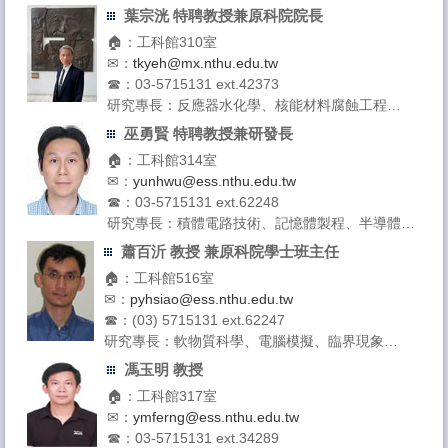
與介面反應
葉宗洸 特聘教授兼原科院院長
授課領域：材料科學導論、電子薄膜科技、材料機
🏠：工科館310室
械性質
✉：
tkyeh@mx.nthu.edu.tw
☎：03-5715131 ext.42373
研究專長：反應器水化學、核能材料腐蝕工程
授課領域：核電廠水化學、核能結構材料、核電廠
巫勇賢 特聘教授兼研發長
老化與劣化管理、核工原理
🏠：工科館314室
✉：
yunhwu@ess.nthu.edu.tw
☎：03-5715131 ext.62248
研究專長：積體電路技術、記憶體製程、半導體元
件物理
蕭百沂 教授 兼原科院學士班主任
授課領域：電子學一、電子學實驗
🏠：工科館516室
✉：
pyhsiao@ess.nthu.edu.tw
☎：(03) 5715131 ext.62247
研究專長：軟物質科學、電腦模擬、臨界現象
授課領域：應用原子核物理、工程數學、分子動力
馮玉明 教授
學 模擬、近代物理、高分子物理、電磁學
🏠：工科館317室
✉：
ymferng@ess.nthu.edu.tw
☎：03-5715131 ext.34289