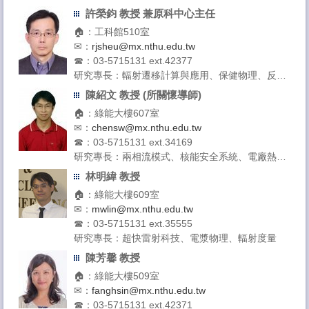
電腦模擬計算
許榮鈞 教授 兼原科中心主任
相關連結
授課領域：核工原理、離子佈植原理、數值分析、
🏠：工科館510室
反應器物理
特色儀器技術服務
✉：
rjsheu@mx.nthu.edu.tw
☎：03-5715131 ext.42377
聯絡方式
研究專長：輻射遷移計算與應用、保健物理、反應
器物理、醫學物理
陳紹文 教授 (所關懷導師)
授課領域：蒙地卡羅計算、程式語言、輻射屏蔽、
🏠：綠能大樓607室
輻射安全、核工原理
✉：
chensw@mx.nthu.edu.tw
☎：03-5715131 ext.34169
研究專長：兩相流模式、核能安全系統、電廠熱流
與事故分析、能源系統、微流體系統
林明緯 教授
授課領域：工程力學、反應器工程、核能系統
🏠：綠能大樓609室
✉：
mwlin@mx.nthu.edu.tw
☎：03-5715131 ext.35555
研究專長：超快雷射科技、電漿物理、輻射度量
授課領域：輻射度量、應用光電子學、工程數學
陳芳馨 教授
實驗室：
先進光源與輻射應用實驗室
🏠：綠能大樓509室
✉：
fanghsin@mx.nthu.edu.tw
☎：03-5715131 ext.42371