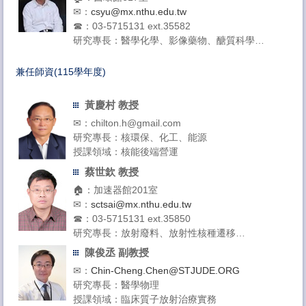
✉：
csyu@mx.nthu.edu.tw
☎：03-5715131 ext.35582
研究專長：醫學化學、影像藥物、醣質科學
授課領域：有機化學、放射化學、生醫耦合化學
兼任師資(115學年度)
黃慶村 教授
✉：chilton.h@gmail.com
研究專長：核環保、化工、能源
授課領域：核能後端營運
蔡世欽 教授
🏠：加速器館201室
✉：
sctsai@mx.nthu.edu.tw
☎：03-5715131 ext.35850
研究專長：放射廢料、放射性核種遷移
授課領域：放射廢料工程
陳俊丞 副教授
✉：
Chin-Cheng.Chen@STJUDE.ORG
研究專長：醫學物理
授課領域：臨床質子放射治療實務