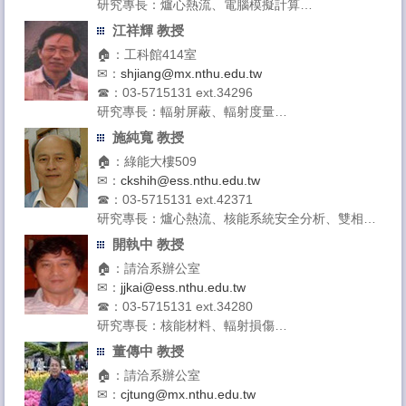
研究專長：爐心熱流、電腦模擬計算
授課領域：流體力學、微奈米科技導論、高等熱流
江祥輝 教授
學
🏠：工科館414室
✉：
shjiang@mx.nthu.edu.tw
☎：03-5715131 ext.34296
研究專長：輻射屏蔽、輻射度量
授課領域：核工導論、輻射屏蔽、輻射安全
施純寬 教授
🏠：綠能大樓509
✉：
ckshih@ess.nthu.edu.tw
☎：03-5715131 ext.42371
研究專長：爐心熱流、核能系統安全分析、雙相流
授課領域：工程力學、反應器工程、核能安全、流
開執中 教授
體力學
🏠：請洽系辦公室
✉：
jjkai@ess.nthu.edu.tw
☎：03-5715131 ext.34280
研究專長：核能材料、輻射損傷
授課領域：高等物理冶金、先進太陽能電池特論、
董傳中 教授
材料科學導論
🏠：請洽系辦公室
✉：
cjtung@mx.nthu.edu.tw