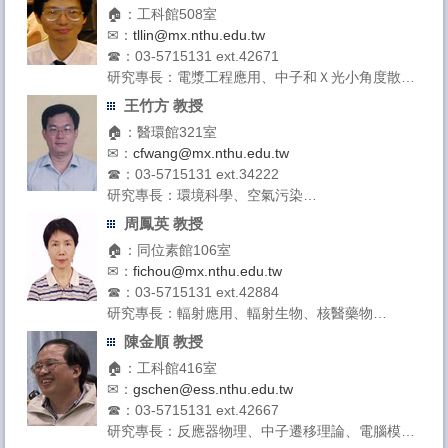
🏠：工科館508室
✉：
tllin@mx.nthu.edu.tw
☎：03-5715131 ext.42671
研究專長：電漿工程應用、中子和Ｘ光小角度散
射、同步輻射X光應用 、軟物質科學
王竹方 教授
授課領域：近代物理、電漿工程應用、中子與Ｘ光
🏠：醫環館321室
小角度散射
✉：
cfwang@mx.nthu.edu.tw
☎：03-5715131 ext.34222
研究專長：環境科學、空氣污染
授課領域：廢棄物與處理、環境影響評估、環境奈
周鳳英 教授
米科學、生醫工程與環境科學導論
🏠：同位素館106室
✉：
fichou@mx.nthu.edu.tw
☎：03-5715131 ext.42884
研究專長：輻射應用、輻射生物、核醫藥物
授課領域：輻射生物學、核醫生物導論、核醫藥物
陳金順 教授
實驗
🏠：工科館416室
✉：
gschen@ess.nthu.edu.tw
☎：03-5715131 ext.42667
研究專長：反應器物理、中子遷移理論、電腦模擬