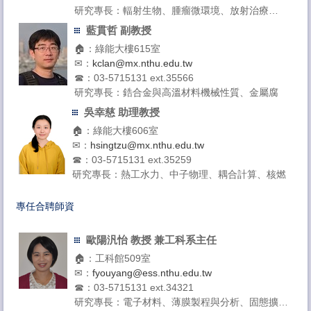
研究專長：輻射生物、腫瘤微環境、放射治療
授課領域：輻射生物學
藍貫哲 副教授
🏠：綠能大樓615室
✉：
kclan@mx.nthu.edu.tw
☎：03-5715131 ext.35566
研究專長：鋯合金與高溫材料機械性質、金屬腐
蝕、材料結構與性質分析、表面改質技術、細胞自
吳幸慈 助理教授
動機模擬
🏠：綠能大樓606室
授課領域：核能結構材料
✉：
hsingtzu@mx.nthu.edu.tw
實驗室：
核子工程與材料研究實驗室
☎：03-5715131 ext.35259
研究專長：熱工水力、中子物理、耦合計算、核燃
料安全分析、核電廠非能動安全系統、公眾核能接
受度分析
專任合聘師資
授課領域：工程數學、應用原子核物理、小型模組
化反應器實務
歐陽汎怡 教授 兼工科系主任
實驗室：
核電廠多物理分析和輻射實驗室
🏠：工科館509室
✉：
fyouyang@ess.nthu.edu.tw
☎：03-5715131 ext.34321
研究專長：電子材料、薄膜製程與分析、固態擴散