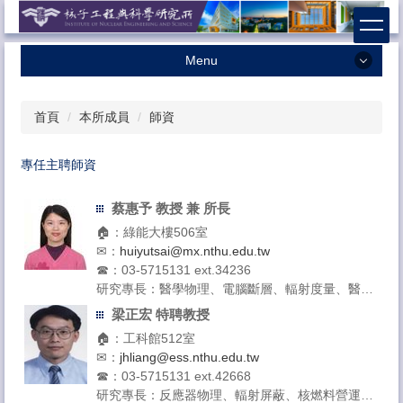
跳
到
主
Menu
要
內
最新消息
容
首頁
本所成員
師資
本所簡介
區
本所成員
專任主聘師資
學術研究
蔡惠予 教授 兼 所長
招生相關
🏠：綠能大樓506室
✉：
huiyutsai@mx.nthu.edu.tw
課程資訊
☎：03-5715131 ext.34236
獎助學金
研究專長：醫學物理、電腦斷層、輻射度量、醫療
曝露品質保證
梁正宏 特聘教授
系友專區
授課領域：放射物理、醫學影像物理學、保健物
🏠：工科館512室
理、原子科學導論
法規辦法
✉：
jhliang@ess.nthu.edu.tw
☎：03-5715131 ext.42668
表格下載
研究專長：反應器物理、輻射屏蔽、核燃料營運、