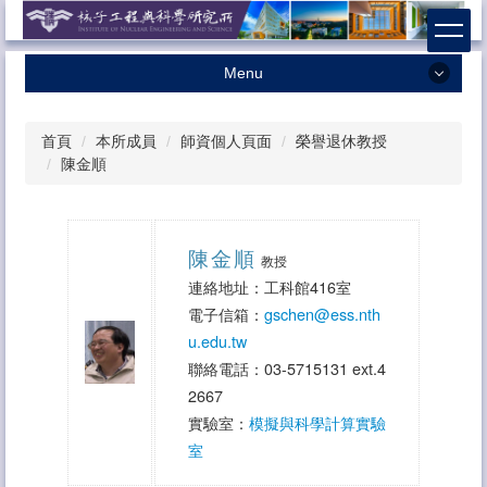
跳
到
主
Menu
要
內
最新消息
容
首頁
本所成員
師資個人頁面
榮譽退休教授
本所簡介
區
陳金順
本所成員
學術研究
陳金順
教授
招生相關
連絡地址：工科館416室
課程資訊
電子信箱：
gschen@ess.nth
u.edu.tw
獎助學金
聯絡電話：03-5715131 ext.4
系友專區
2667
實驗室：
模擬與科學計算實驗
法規辦法
室
表格下載