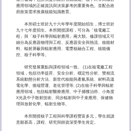
應用領域的正確資訊與決策參考的重要角色。並配合政
相關連結
府政策需求推廣核能知識教育。
特色儀器技術服務
本所碩士班於九十六年學年度開始招生，博士班於
聯絡方式
九十七年度招生。本所開授課程，可分為「核電廠工
程」與「核子科學與輻射應用」兩大類。修課領域又可
細分為反應器物理與工程、反應器安全與熱流、核能材
料、輻射屏蔽與輻射應用、電漿核融合工程、核能儀
控、核子科學等。
研究發展重點與課程領域一致。 (1)在核電廠工程
領域，包括功率提昇、安全分析、穩定性分析、雙相流
系統動態分析方法、新世代核能與產氫系統、材料高溫
電化學、後端營運、老化管理等; (2)在核子科學與輻射
應用領域，包括輻射醫療應用、中子捕獲治癌、小角度
X光及中子散射技術、同步輻射與中子束應用、保健物
理與放射化學、輻射生物等。
本所開授核子工程與科學課程豐富多元，學生就讀
意願甚高，課程、研究與師資深受學生肯定。