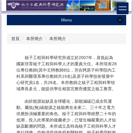
跳
到
主
Menu
要
內
最新消息
容
首頁
本所簡介
本所簡介
本所簡介
區
本所成員
核子工程與科學研究所成立於2007年，肩負起為
學術研究
國家培育核子工程與科學人才的重責大任。本所現有28
位專任教師(其中主聘教師8位，另合聘原子科學院內工
招生相關
科系與醫環系專任教師共19名)及原子科學技術發展中
心研究員1名，共28名。本所教師之核子工程與科學領
課程資訊
域專長多元，能提供學生相當完整而優質之核工教育。
獎助學金
由於能源短缺及全球暖化，節能減碳已成全民運
系友專區
動。屬低(無)碳能源之核能將在未來二、三十年之電力
供應扮演極重要的角色。核子工程與科學經歷二十年的
法規辦法
低潮，投入此專業的後繼者少，已發生極嚴重的人才短
缺及斷層的問題。本所成立及時為核子工程與科學人才
表格下載
進行儲備；也扮演提供政府有關核能、核子科學與輻射