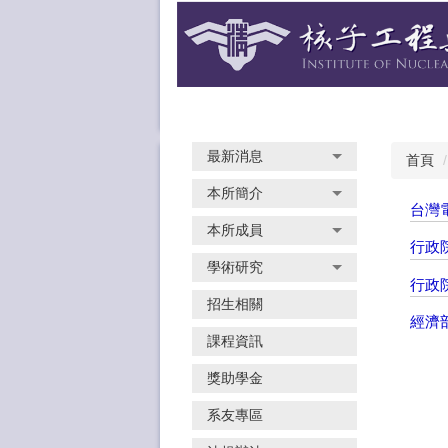
跳
到
主
要
內
容
區
最新消息
首頁
本所簡介
台灣
本所成員
行政
學術研究
行政
招生相關
經濟
課程資訊
獎助學金
系友專區