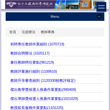
跳
到
主
Menu
要
內
最新消息
容
首頁
法規辦法
教師事務
本所簡介
區
本所成員
初聘專任教師作業細則 (1070719)
學術研究
教師合聘辦法 (1020117)
招生相關
兼任教師聘任要點(961219)
課程資訊
教師評量施行細則 (1100610)
獎助學金
教師升等審查細則 (1120330校教評核定)
系友專區
傑出教學獎候選人推薦作業要點(990409)
法規辦法
傑出導師獎候選人推薦作業要點(1021029)
表格下載
教授延長服務作業要點(1101225)