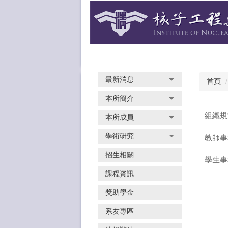
跳
到
主
要
內
容
區
最新消息
首頁
本所簡介
組織規
本所成員
學術研究
教師事
招生相關
學生事
課程資訊
獎助學金
系友專區