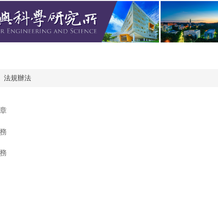
法規辦法
章
務
務