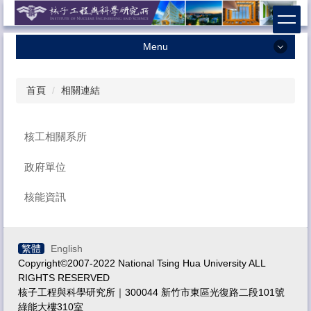
跳
到
主
Menu
要
內
最新消息
容
首頁
相關連結
本所簡介
區
本所成員
核工相關系所
學術研究
政府單位
招生相關
核能資訊
課程資訊
獎助學金
系友專區
繁體
English
Copyright©2007-2022 National Tsing Hua University ALL
法規辦法
RIGHTS RESERVED
核子工程與科學研究所｜300044 新竹市東區光復路二段101號
表格下載
綠能大樓310室