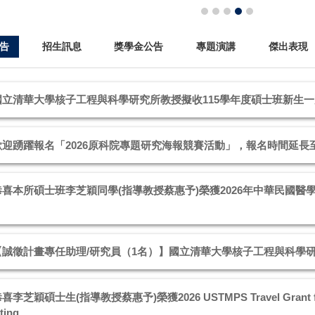
告
招生訊息
獎學金公告
專題演講
傑出表現
國立清華大學核子工程與科學研究所教授擬收115學年度碩士班新生一覽表
歡迎踴躍報名「2026原科院專題研究海報競賽活動」，報名時間延長至 8
恭喜本所碩士班李芝穎同學(指導教授蔡惠予)榮獲2026年中華民國
名
【誠徵計畫專任助理/研究員（1名）】國立清華大學核子工程與科學
喜李芝穎碩士生(指導教授蔡惠予)榮獲2026 USTMPS Travel Grant for 
ting