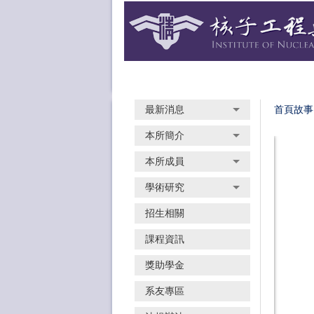
跳
到
主
要
內
容
區
最新消息
首頁故事
本所簡介
本所成員
學術研究
招生相關
課程資訊
獎助學金
系友專區