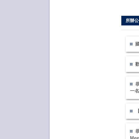
所辦公
一
恭
Mee