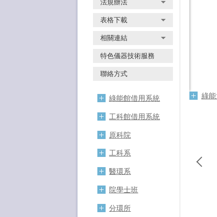
法規辦法
表格下載
相關連結
特色儀器技術服務
聯絡方式
綠能
綠能館借用系統
陳明彰副教授(右 起)、賴柏維、蔡明憲、梁安媛、林 明緯
工科館借用系統
原科院
工科系
醫環系
院學士班
分環所