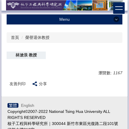
跳
到
主
Menu
要
內
最新消息
容
首頁
榮譽退休教授
本所簡介
區
本所成員
林滄浪 教授
學術研究
招生相關
瀏覽數:
1167
課程資訊
友善列印
分享
獎助學金
系友專區
繁體
English
Copyright©2007-2022 National Tsing Hua University ALL
法規辦法
RIGHTS RESERVED
核子工程與科學研究所｜300044 新竹市東區光復路二段101號
表格下載