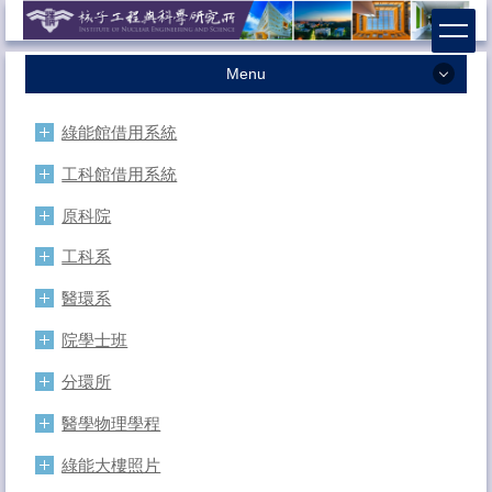
跳
到
主
Menu
要
內
最新消息
容
綠能館借用系統
本所簡介
區
工科館借用系統
本所成員
原科院
學術研究
工科系
招生相關
醫環系
課程資訊
院學士班
獎助學金
分環所
系友專區
醫學物理學程
法規辦法
綠能大樓照片
表格下載