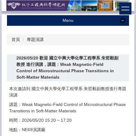
跳
到
主
Menu
要
內
最新消息
容
首頁
專題演講
本所簡介
區
本所成員
2026/05/20 歡迎 國立中興大學化學工程學系 朱哲毅副
學術研究
教授 進行演講，講題：Weak Magnetic-Field
Control of Microstructural Phase Transitions in
招生相關
Soft-Matter Materials
課程資訊
本次邀請到 國立中興大學化學工程學系 朱哲毅副教授進行專題
演講
獎助學金
講題：Weak Magnetic-Field Control of Microstructural Phase
系友專區
Transitions in Soft-Matter Materials
法規辦法
時間：2026/05/20 15:20 ~ 17:20
地點：NE69演講廳
表格下載