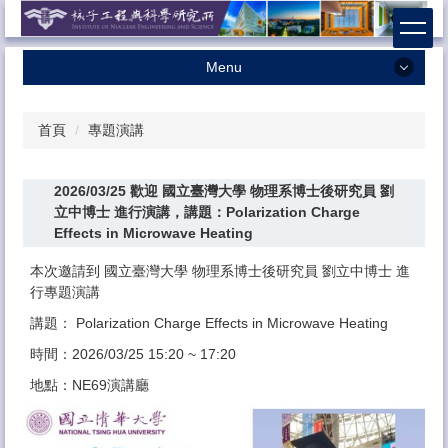
跳
到
主
Menu
要
內
最新消息
容
首頁
專題演講
本所簡介
區
本所成員
2026/03/25 歡迎 國立臺灣大學 物理系博士後研究員 劉
學術研究
立中博士 進行演講，講題：Polarization Charge
Effects in Microwave Heating
招生相關
本次邀請到 國立臺灣大學 物理系博士後研究員 劉立中博士 進
課程資訊
行專題演講
獎助學金
講題： Polarization Charge Effects in Microwave Heating
時間：2026/03/25 15:20 ~ 17:20
系友專區
地點：NE69演講廳
法規辦法
表格下載