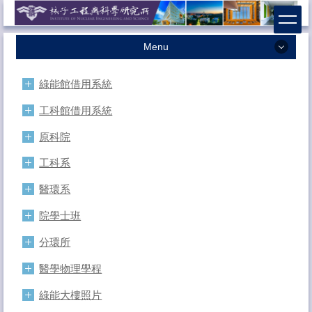
跳
到
主
Menu
要
內
最新消息
容
綠能館借用系統
本所簡介
區
工科館借用系統
本所成員
原科院
學術研究
工科系
招生相關
醫環系
課程資訊
院學士班
獎助學金
分環所
系友專區
醫學物理學程
法規辦法
綠能大樓照片
表格下載