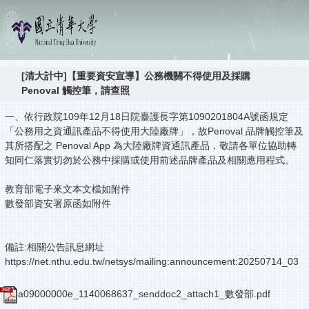
[清大計中]【重要資安宣導】公務機關不得使用及採購
Penoval 觸控筆，請查照
一、依行政院109年12月18日院臺護長字第1090201804A號函規定
「公務用之資通訊產品不得使用大陸廠牌」，故Penoval 品牌觸控筆及
其所搭配之 Penoval App 為大陸廠牌資通訊產品，敬請各單位協助轉
知同仁落實切勿於公務中採購或使用前述品牌產品及相關應用程式。
教育部電子來文本文檔如附件
數發部資安署原函如附件
備註:相關公告訊息網址
https://net.nthu.edu.tw/netsys/mailing:announcement:20250714_03
a09000000e_1140068637_senddoc2_attach1_數發部.pdf