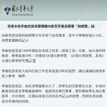
恭喜本校李敏校資長榮獲國內教育界最高榮譽「師鐸獎」🙌
由教育部頒發的師鐸獎今年共有72名得獎者，其中大學教師僅占10位，
得獎實屬難得
李敏校資長從1989年開始在本校工科系（原核工系）任教，如今為特聘
教授，教學超過30年！共獲得3次傑出教學獎、1次傑出導師獎，及有2
次傑出產學研究獎
李敏校資長投入校內行政工作也有超過20年的資歴，總以滿滿的熱情來
投入教學、輔導。
李敏校資長說，他在清華服務太久了，與學生的互動實在太多。令他印
象最深的是在學務處服務時，協調清交梅竹賽事，看到兩校學生為比賽
競爭，付出熱忱，比賽結束後又回到合作
的狀態，對師生來說都
是非常難得的回憶。