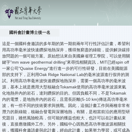
國科會計畫博士後一名
這是一個國科會邀請的多年期的第一期前兩年可行性評估計畫，希望利
用高功率毫米波快速鑽探地熱深井，獲得無窮盡的綠能，提供解決碳排
放問題的一個可能方案。原始想法來自美國麻省理工學院，可以使用關
鍵字"mm wave geothermal drilling"來尋找相關資訊，MIT已經spin off
一家公司"Quaise Energy"進行進一步的可行性研發，目前在美國能源
部的支持下，正利用Oak Ridge National Lab的毫米波源進行假井的測
試。利用高功率毫米波快速鑽探地熱深井，需要一個高功率的毫米波
源，基本上就是應用大型核融合Tokamak使用的高功率毫米波源來氣
化地熱井內的岩石，達到鑽探的目的。但因負載不同，不是Tokamak
內的電漿，是地熱井內的岩石，且需長距離(5-10 km)傳送高功率毫米
波，有一些不同的技術要求與挑戰。因此，這個計畫工作與兩種非常有
潛力的新綠能，核融合發電與深層地熱，有關，是相當前沿的應用型研
究題目，雖然風險較高，但可能的獲益也較大，也許可以在計畫結束
後，直接應徵國外工作。另外，國輻中心因熟悉高功率微波源相關技
術，獲國科會邀請參與此計畫，經由此計畫，如果努力學習，或可成為